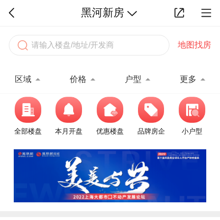
黑河新房
地图找房
区域
价格
户型
更多
全部楼盘
本月开盘
优惠楼盘
品牌房企
小户型